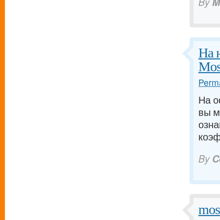
By
M
На 
Mos
Perma
На о
вы м
озна
коэф
By
C
mos