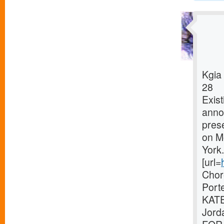
Kgia
28
Exist
annou
pres
on M
Yor
[url=
Chor
Port
KATE
Jord