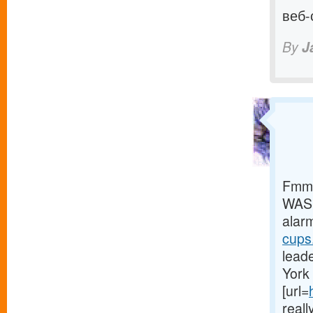
веб-
By
J
Fmmg
WASH
alar
cups.
leade
York 
[url=
reall