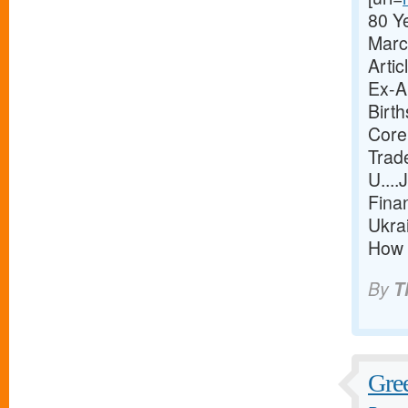
80 Y
Marc
Arti
Ex-Ab
Birt
Core
Trad
U...
Finan
Ukra
How t
By
T
Gree