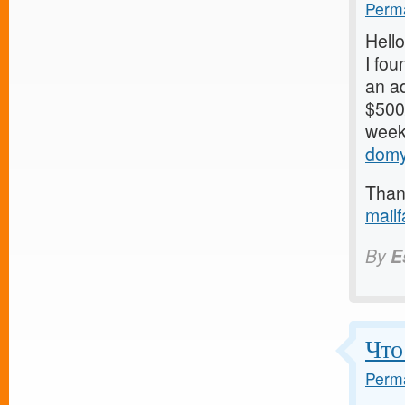
Perma
Hello
I fou
an ad
$500/
weeks
domy
Thank
mail
By
E
Что
Perma