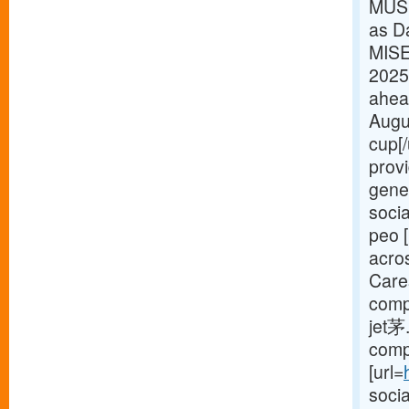
MUSI
as D
MISE
2025
ahea
Augu
cup[
provi
gener
socia
peo [
acro
Care
compl
jet茅.
compl
[url=
soci