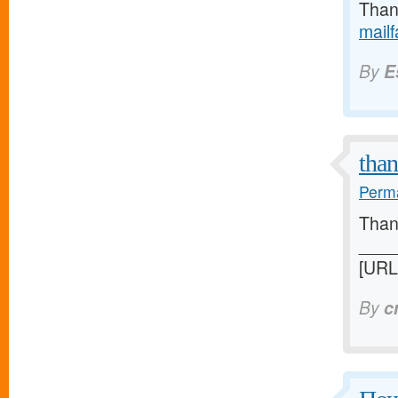
Thank
mail
By
E
tha
Perma
Thank
____
[URL
By
c