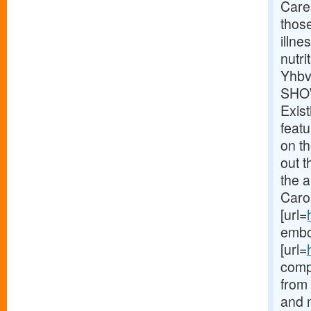
Cares
thos
illne
nutri
Yhbv
SHOW
Exist
feat
on th
out t
the 
Carol
[url=
embod
[url=
compl
from
and 