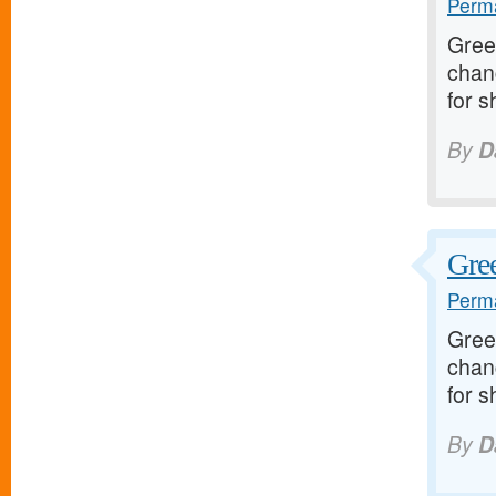
Perma
Greet
chan
for s
By
D
Gree
Perma
Greet
chan
for s
By
D