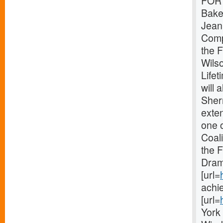
FOR 
Baker
Jeani
Compo
the F
Wilso
Life
will
Sher
exte
one 
Coal
the 
Dram
[url=
achie
[url=
York 