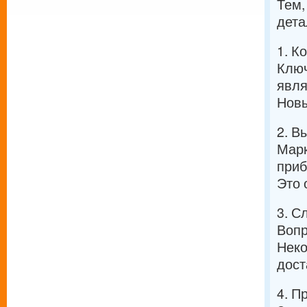
Тем,
дета
1. К
Ключ
явля
Новы
2. В
Марк
приб
Это 
3. С
Вопр
Неко
дост
4. П