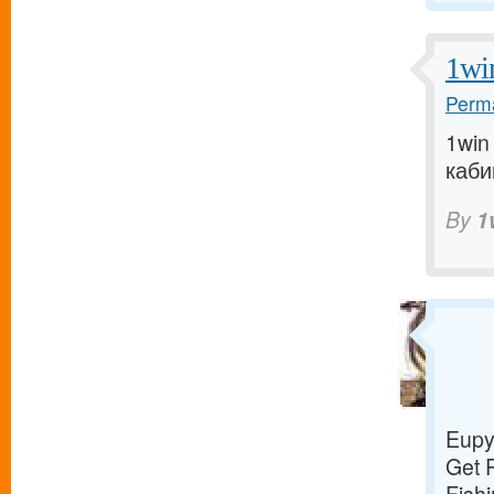
1wi
Perma
1win
кабин
By
1
Eupy
Get 