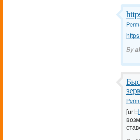
http
Perma
https
By
a
Быс
зер
Perma
[url=
возм
став