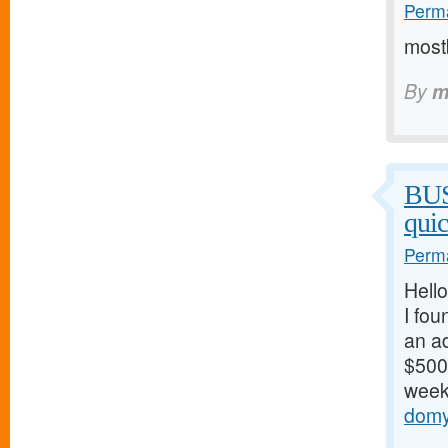
Perma
mostb
By
m
BU
qui
Perma
Hello
I fou
an ad
$500/
weeks
domy