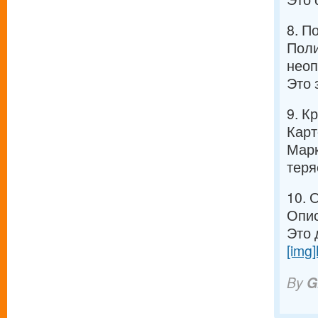
8. П
Поли
неоп
Это 
9. К
Карт
Марк
теря
10. 
Опис
Это 
[img]
By
G