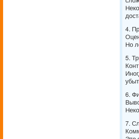
слож
Неко
дост
4. П
Оцен
Но л
5. Т
Конт
Иног
убыт
6. Ф
Выво
Неко
7. С
Комм
Это 