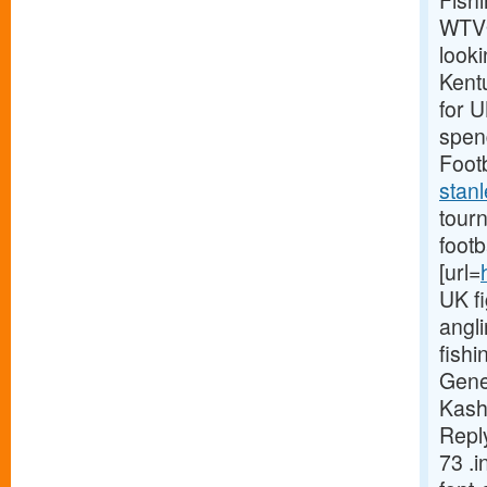
Fish
WTVQ
looki
Kentu
for 
spend
Footb
stanl
tourn
foot
[url=
UK fi
angli
fishi
Gene
Kash
Reply
73 .