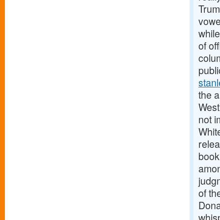
Trum
vowed
while
of o
colum
publi
stanl
the a
West 
not i
Whit
relea
book
amon
judg
of th
Dona
whis