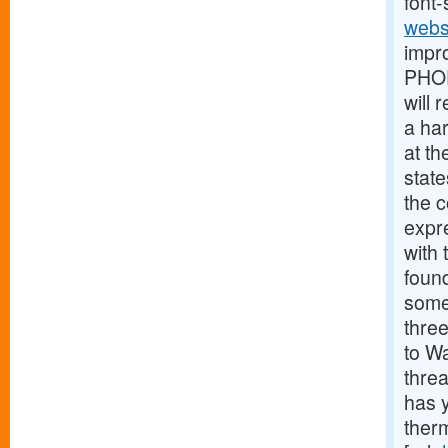
font-
webs
impr
PHOE
will 
a ha
at th
stat
the 
expr
with 
found
some
thre
to Wa
thre
has y
therm