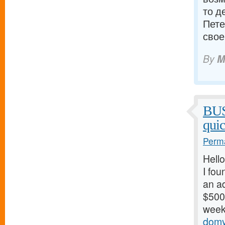
то д
Пете
свое
By
M
BU
qui
Perma
Hello
I fou
an ad
$500/
weeks
domy