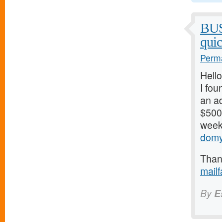
BU
qui
Perma
Hello
I fou
an ad
$500/
weeks
domy
Thank
mail
By
E