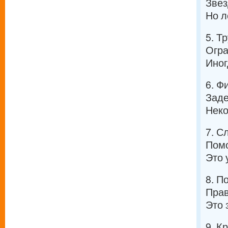
Звез
Но л
5. Т
Огра
Иног
6. Ф
Заде
Неко
7. С
Помо
Это 
8. П
Прав
Это 
9. К