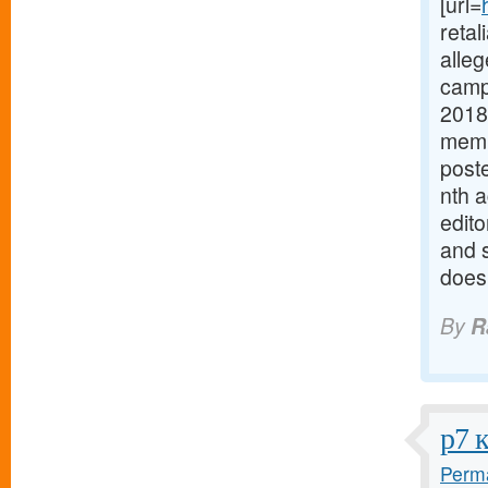
[url=
retal
alleg
campa
2018
memb
poste
nth 
edito
and 
does
By
R
р7 
Perma