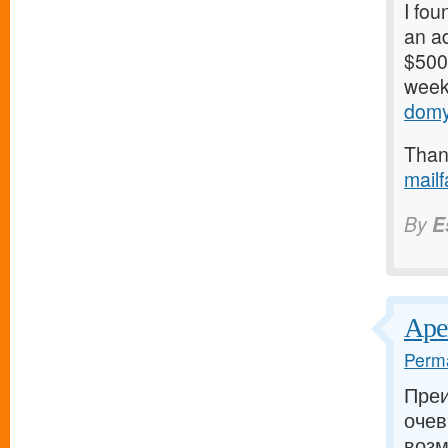
I fou
an ad
$500/
weeks
domy
Thank
mail
By
E
Аре
Perma
Пре
очев
возм