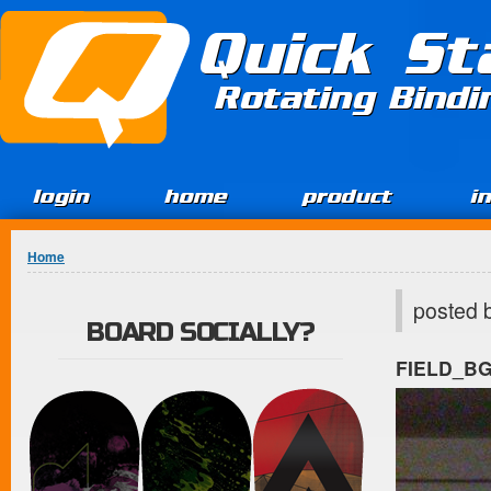
Jump to Content
Quick St
Rotating Bind
login
home
product
i
You are here
Home
posted 
BOARD SOCIALLY?
FIELD_B