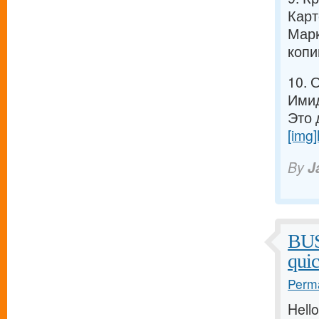
Карт
Марк
копи
10. 
Имид
Это 
[img]
By
J
BU
qui
Perma
Hello