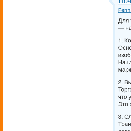
Поч
Perma
Для 
— на
1. К
Осно
изоб
Начи
марж
2. В
Торг
что 
Это 
3. С
Тран