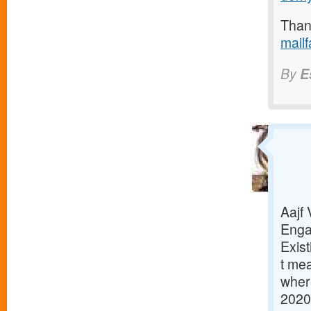
Thank
mail
By
E
Aajf
Enga
Exist
t mea
where
2020