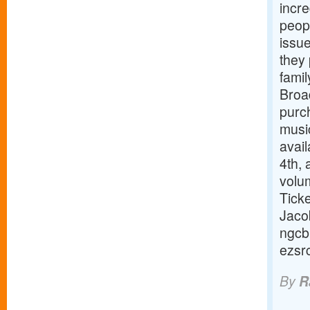
incre
peop
issue
they 
famil
Broa
purc
music
avai
4th,
volum
Tick
Jaco
ngcb
ezsr
By
R