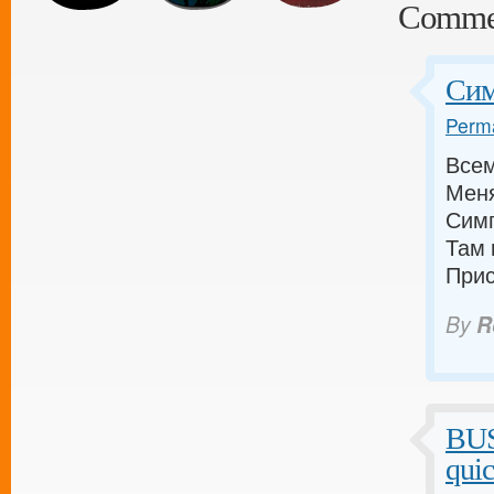
Comme
Сим
Perma
Всем
Меня
Симп
Там 
Прис
By
R
BU
qui