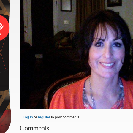
Log in
or
register
to post comments
Comments