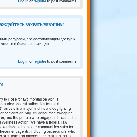
Log in
or
register
to post comments
слаждайтесь захватывающим
льным ресурсом, предоставляющим доступ к
ежности и безопасности для
Log in
or
register
to post comments
lm
ty to close for two months on April 1
lauded federal authorities for maki
21 arrests in a major, multi-state dogfighting
ement officers on Aug. 31 conducted sweeping
rror, and the people who engage in it tear at the
mal Wellness Action. We have a federal law
n exercised to make our communities safer for
forcement agents, including prosecutors, who
s of cruelty and mayhem. Animal fighting is