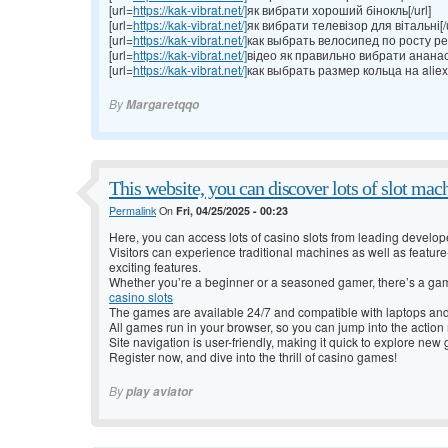
[url=
https://kak-vibrat.net/]
як вибрати хороший бінокль[/url]
[url=
https://kak-vibrat.net/]
як вибрати телевізор для вітальні[/u
[url=
https://kak-vibrat.net/]
как выбрать велосипед по росту реб
[url=
https://kak-vibrat.net/]
відео як правильно вибрати ананас[
[url=
https://kak-vibrat.net/]
как выбрать размер кольца на aliexp
By
Margaretqqo
This website, you can discover lots of slot mac
Permalink
On
Fri, 04/25/2025 - 00:23
Here, you can access lots of casino slots from leading develop
Visitors can experience traditional machines as well as featur
exciting features.
Whether you’re a beginner or a seasoned gamer, there’s a game 
casino slots
The games are available 24/7 and compatible with laptops an
All games run in your browser, so you can jump into the action 
Site navigation is user-friendly, making it quick to explore new
Register now, and dive into the thrill of casino games!
By
play aviator