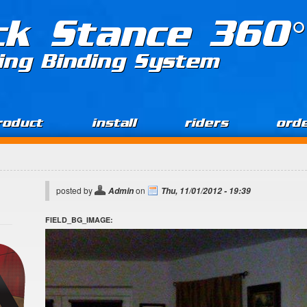
ck Stance 360°
ing Binding System
roduct
install
riders
ord
posted by
on
Admin
Thu, 11/01/2012 - 19:39
FIELD_BG_IMAGE: