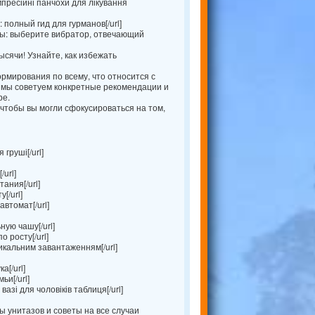
мпресійні панчохи для лікування
полный гид для гурманов[/url]
: выберите вибратор, отвечающий
ысячи! Узнайте, как избежать
рмирования по всему, что относится с
, мы советуем конкретные рекомендации и
ре.
чтобы вы могли сфокусироваться на том,
 груші[/url]
url]
ания[/url]
[/url]
втомат[/url]
ую чашу[/url]
 росту[/url]
икальним завантаженням[/url]
а[/url]
ьи[/url]
 вазі для чоловіків таблиця[/url]
ы унитазов и советы на все случаи