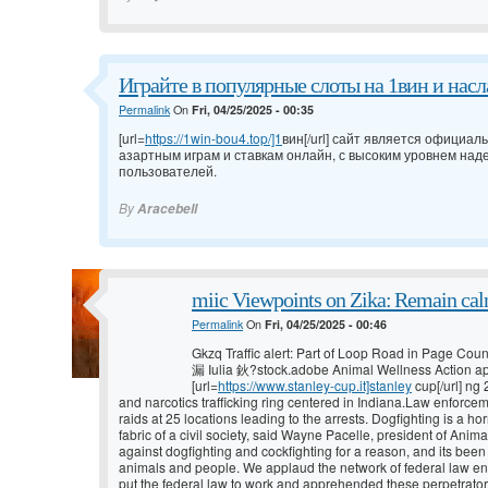
Играйте в популярные слоты на 1вин и на
Permalink
On
Fri, 04/25/2025 - 00:35
[url=
https://1win-bou4.top/]1
вин[/url] сайт является официа
азартным играм и ставкам онлайн, с высоким уровнем над
пользователей.
By
Aracebell
miic Viewpoints on Zika: Remain ca
Permalink
On
Fri, 04/25/2025 - 00:46
Gkzq Traffic alert: Part of Loop Road in Page Coun
漏 Iulia 鈥?stock.adobe Animal Wellness Action app
[url=
https://www.stanley-cup.it]stanley
cup[/url] ng 
and narcotics trafficking ring centered in Indiana.Law enforc
raids at 25 locations leading to the arrests. Dogfighting is a ho
fabric of a civil society, said Wayne Pacelle, president of Ani
against dogfighting and cockfighting for a reason, and its bee
animals and people. We applaud the network of federal law en
put the federal law to work and apprehended these perpetrator