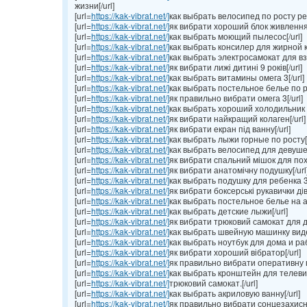
жизни[/url]
[url=
https://kak-vibrat.net/]
как выбрать велосипед по росту реб
[url=
https://kak-vibrat.net/]
як вибрати хороший блок живлення[
[url=
https://kak-vibrat.net/]
как выбрать моющий пылесос[/url]
[url=
https://kak-vibrat.net/]
как выбрать консилер для жирной ко
[url=
https://kak-vibrat.net/]
как выбрать электросамокат для взр
[url=
https://kak-vibrat.net/]
як вибрати лижі дитині 9 років[/url]
[url=
https://kak-vibrat.net/]
как выбрать витамины омега 3[/url]
[url=
https://kak-vibrat.net/]
как выбрать постельное белье по р
[url=
https://kak-vibrat.net/]
як правильно вибрати омега 3[/url]
[url=
https://kak-vibrat.net/]
как выбрать хороший холодильник 
[url=
https://kak-vibrat.net/]
як вибрати найкращий колаген[/url]
[url=
https://kak-vibrat.net/]
як вибрати екран під ванну[/url]
[url=
https://kak-vibrat.net/]
как выбрать лыжи горные по росту[/
[url=
https://kak-vibrat.net/]
как выбрать велосипед для девушек[
[url=
https://kak-vibrat.net/]
як вибрати спальний мішок для похо
[url=
https://kak-vibrat.net/]
як вибрати анатомічну подушку[/url
[url=
https://kak-vibrat.net/]
как выбрать подушку для ребенка 3 
[url=
https://kak-vibrat.net/]
як вибрати боксерські рукавички дівч
[url=
https://kak-vibrat.net/]
как выбрать постельное белье на ал
[url=
https://kak-vibrat.net/]
как выбрать детские лыжи[/url]
[url=
https://kak-vibrat.net/]
як вибрати трюковий самокат для ди
[url=
https://kak-vibrat.net/]
как выбрать швейную машинку видео
[url=
https://kak-vibrat.net/]
как выбрать ноутбук для дома и раб
[url=
https://kak-vibrat.net/]
як вибрати хороший вібратор[/url]
[url=
https://kak-vibrat.net/]
як правильно вибрати оперативну па
[url=
https://kak-vibrat.net/]
как выбрать кронштейн для телевиз
[url=
https://kak-vibrat.net/]
трюковий самокат.[/url]
[url=
https://kak-vibrat.net/]
как выбрать акриловую ванну[/url]
[url=
https://kak-vibrat.net/]
як правильно вибрати сонцезахисні 