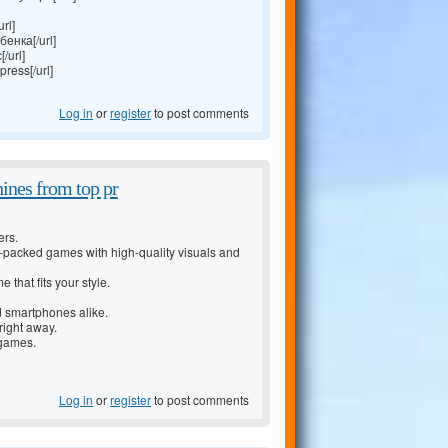
rl]
енка[/url]
/url]
ress[/url]
Log in
or
register
to post comments
hines from top pr
ers.
e-packed games with high-quality visuals and
that fits your style.
d smartphones alike.
right away.
 games.
Log in
or
register
to post comments