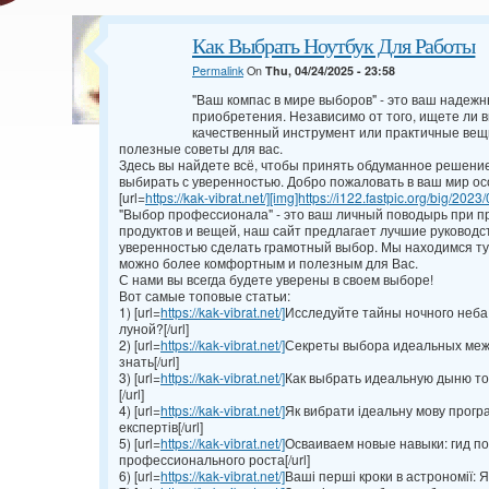
Как Выбрать Ноутбук Для Работы
Permalink
On
Thu, 04/24/2025 - 23:58
"Ваш компас в мире выборов" - это ваш надежный
приобретения. Независимо от того, ищете ли 
качественный инструмент или практичные вещи
полезные советы для вас.
Здесь вы найдете всё, чтобы принять обдуманное решение
выбирать с уверенностью. Добро пожаловать в ваш мир о
[url=
https://kak-vibrat.net/][img]https://i122.fastpic.org/big/2023
"Выбор профессионала" - это ваш личный поводырь при пр
продуктов и вещей, наш сайт предлагает лучшие руководс
уверенностью сделать грамотный выбор. Мы находимся тут
можно более комфортным и полезным для Вас.
С нами вы всегда будете уверены в своем выборе!
Вот самые топовые статьи:
1) [url=
https://kak-vibrat.net/]
Исследуйте тайны ночного неба:
луной?[/url]
2) [url=
https://kak-vibrat.net/]
Секреты выбора идеальных межк
знать[/url]
3) [url=
https://kak-vibrat.net/]
Как выбрать идеальную дыню то
[/url]
4) [url=
https://kak-vibrat.net/]
Як вибрати ідеальну мову програ
експертів[/url]
5) [url=
https://kak-vibrat.net/]
Осваиваем новые навыки: гид п
профессионального роста[/url]
6) [url=
https://kak-vibrat.net/]
Ваші перші кроки в астрономії: Я