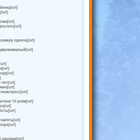
енка[/url]
/url]
жи[/url]
ослого[/url]
азмеру одеяла[/url]
двухкамерный[/url]
url]
/url]
ду[/url]
]
лет[/url]
ині[/url]
иэкспресс[/url]
тини 10 років[/url]
[/url]
оты[/url]
м'ять[/url]
ора[/url]
окуляри[/url]