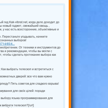
 гид Kak-vibrat.net, когда дело доходит до
вы новый гаджет, свежайший овощь ,
, у нас есть всесторонние, объективные и
. Перестаньте угадывать, начните
сознанных выборов!
/0714/65/4...
иобретении. От техники и инструментов до
тва и рекомендации, чтобы вы могли с
, чтобы сделать протекание выбора как
 Как выбрать телескоп и встретиться с
омнатных дверей: все что вам нужно
рпеду? Пять советов для сладкого взрыва!
мування для своїх цілей: поради
о выбору языка программирования для
к вибрати телескоп?[/url]