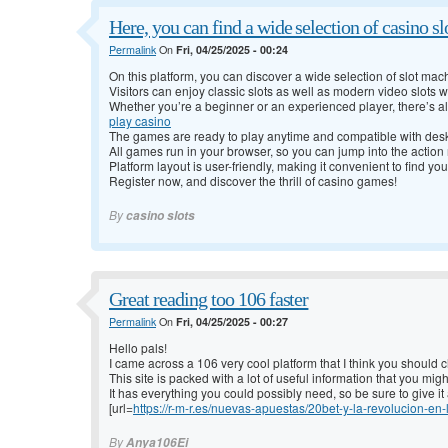
Here, you can find a wide selection of casino sl
Permalink
On
Fri, 04/25/2025 - 00:24
On this platform, you can discover a wide selection of slot ma
Visitors can enjoy classic slots as well as modern video slots 
Whether you’re a beginner or an experienced player, there’s a
play casino
The games are ready to play anytime and compatible with des
All games run in your browser, so you can jump into the action 
Platform layout is user-friendly, making it convenient to find your
Register now, and discover the thrill of casino games!
By
casino slots
Great reading too 106 faster
Permalink
On
Fri, 04/25/2025 - 00:27
Hello pals!
I came across a 106 very cool platform that I think you should 
This site is packed with a lot of useful information that you migh
It has everything you could possibly need, so be sure to give it a
[url=
https://r-m-r.es/nuevas-apuestas/20bet-y-la-revolucion-en-
By
Anya106Ei