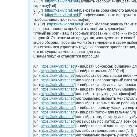
7) [url=
https://kak-vibrat.net/]
Зупиніть хворобу: як вибрати ко
варикозу[/url]
8) [url=
https://kak-vibrat.net/]
Секреты выбора спелого арбуза: 
9) [url=
https://kak-vibrat.net/]
Профессиональные инструменты
требованиям строительства[/url]
10) [url=
https://kak-vibrat.net/]
Выбор коляски: ошибка стоит т
распространенных проблем и сэкономить деньги[/url]
"Умный выбор" - ваш персонализированный источник инфо
покупкой. От техники до продуктов, инструментов и вещей
видео обзоры, чтобы вы могли быть уверены в своем выбо
Мы стремимся упростить трудный процесс приобретения, 
что по существе много значит для вас.
С нами покупка становится попроще!
[url=
https://kak-vibrat.net/]
як вибрати боксерські рукавички для
[url=
https://kak-vibrat.net/]
як вибрати кальян 2023[/url]
[url=
https://kak-vibrat.net/]
как выбрать беговые лыжи ребенку[/
[url=
https://kak-vibrat.net/]
как выбрать лабораторный блок пит
[url=
https://kak-vibrat.net/]
як вибрати валізу для авіаперельоту
[url=
https://kak-vibrat.net/]
як вибрати вузьку пральну машину а
[url=
https://kak-vibrat.net/]
как выбрать роутер для офиса[/url]
[url=
https://kak-vibrat.net/]
как правильно выбрать менструальн
[url=
https://kak-vibrat.net/]
как выбрать горные лыжи ребенку по
[url=
https://kak-vibrat.net/]
як вибрати пральну машину з верт
[url=
https://kak-vibrat.net/]
як вибрати тютюн для кальяну[/url]
[url=
https://kak-vibrat.net/]
как выбрать видеокарту для ноутбук
[url=
https://kak-vibrat.net/]
как выбрать ирригатор для всей сем
[url=
https://kak-vibrat.net/]
як вибрати гірські лижі по зросту та
[url=
https://kak-vibrat.net/]
как выбрать коньковые лыжи[/url]
[url=
https://kak-vibrat.net/]
как правильно выбрать унитаз, вид