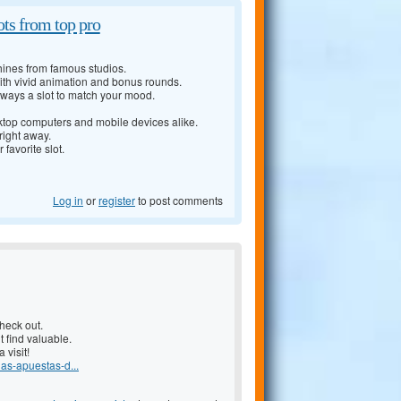
ots from top pro
chines from famous studios.
with vivid animation and bonus rounds.
lways a slot to match your mood.
ktop computers and mobile devices alike.
right away.
 favorite slot.
Log in
or
register
to post comments
check out.
t find valuable.
 visit!
las-apuestas-d...