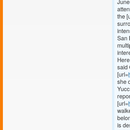
June
atte
the [
surr
inte
San 
multi
inter
Here
said
[url=
she 
Yucca
repo
[url=
walk
belo
is de