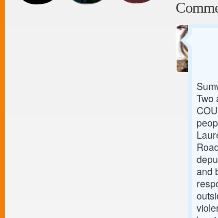
Comme
Sumw
Two a
COUN
peop
Laure
Road
deput
and b
resp
outsi
viol