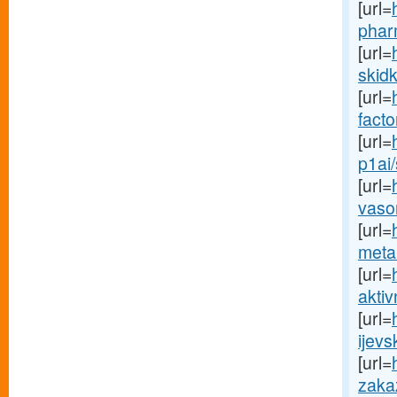
[url=
phar
[url=
skidk
[url=
facto
[url=
p1ai/
[url=
vaso
[url=
metan
[url=
aktiv
[url=
ijev
[url=
zakaza