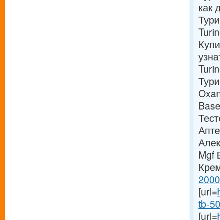
как 
Тури
Turi
Купи
узна
Turi
Тур
Oxan
Base
Тест
Апте
Алек
Mgf 
Крем
2000/
[url=
tb-50
[url=