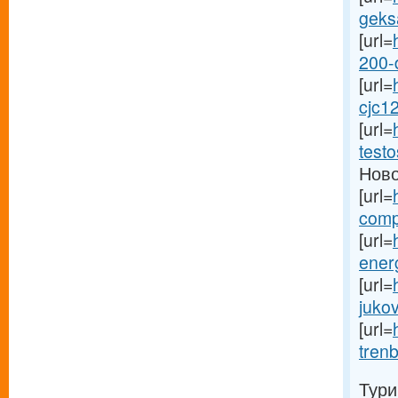
geksa
[url=
200-
[url=
cjc12
[url=
testo
Ново
[url=
comp
[url=
ener
[url=
jukov
[url=
trenb
Тури