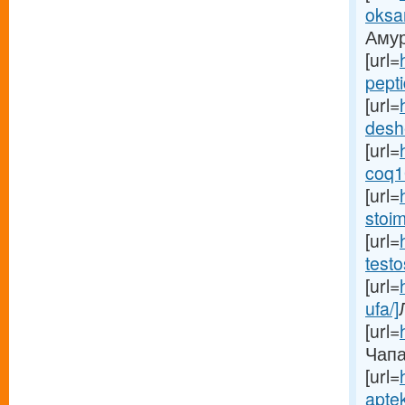
oksa
Амуре
[url=
pepti
[url=
desh
[url=
coq10
[url=
stoim
[url=
testo
[url=
ufa/]
[url=
Чапа
[url=
aptek