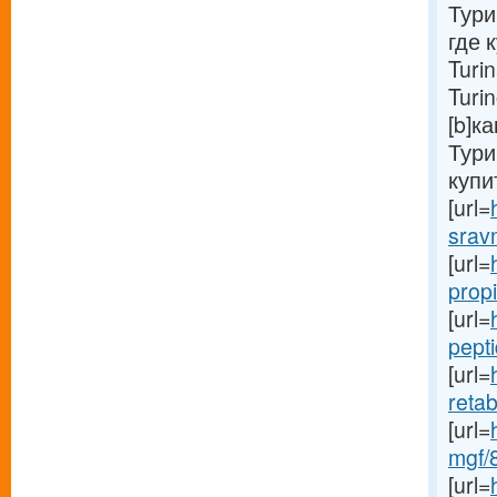
Тури
где 
Turi
Turi
[b]к
Тури
купи
[url=
sravn
[url=
propi
[url=
pepti
[url=
retab
[url=
mgf/8
[url=