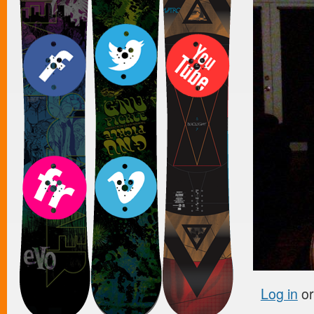
Log in
o