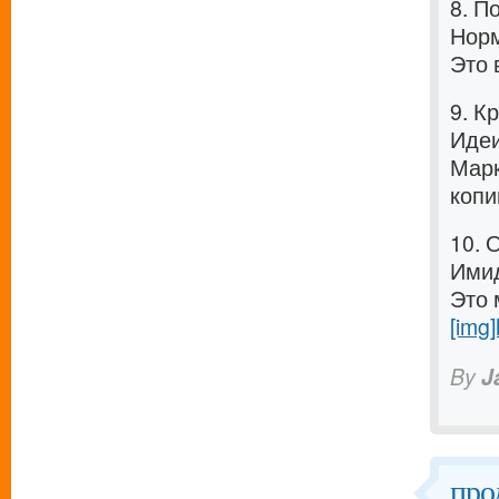
8. П
Норм
Это 
9. К
Идеи
Марк
копи
10. 
Имид
Это 
[img]
By
J
про