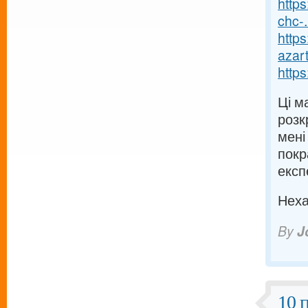
https
chc-.
https
azart
https
Ці м
розк
мені
покр
експ
Неха
By
J
10 