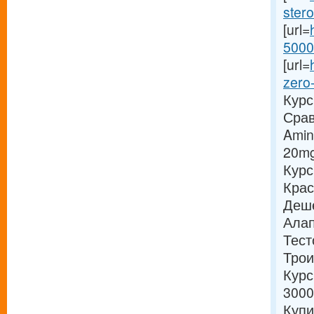
stero
[url=
5000-
[url=
zero-
Курс
Срав
Amin
20mg
Курс
Крас
Деше
Алап
Тест
Трои
Курс
3000
Купи