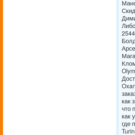
Манс
Скид
Дими
Либо
2544
Болд
Арсе
Мага
Клом
Olym
Дост
Oxan
зака
как 
что 
как 
где 
Turi