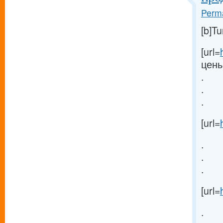
Perma
[b]Tu
[url=
цены
.
.
.
[url=
.
.
.
[url=
.