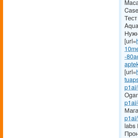
Maca
Case
Тест
Aqua
Нужн
[url=
10me
-80a
aptek
[url=
tuaps
p1ai/
Ogan
p1ai/
Мага
p1ai
labs
Прон