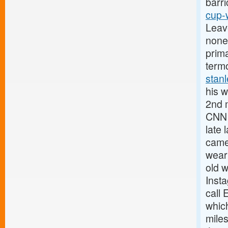
barri
cup-
Leave
none
prima
termo
stanl
his w
2nd 
CNN 
late 
came 
wear
old w
Insta
call 
whic
mile