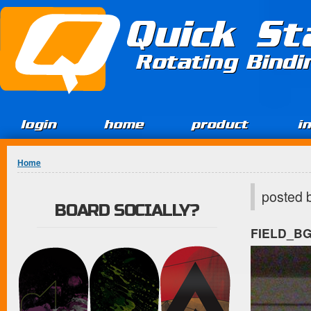
Jump to Content
Quick St
Rotating Bind
login
home
product
i
You are here
Home
posted 
BOARD SOCIALLY?
FIELD_B