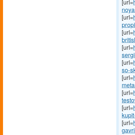
[url=
noya
[url=
propi
[url=
britis
[url=
sergi
[url=
so-sk
[url=
meta
[url=
testo
[url=
kupit
[url=
gavri