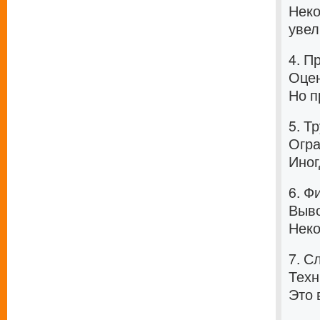
Неко
увел
4. П
Оцен
Но п
5. Т
Огра
Иног
6. Ф
Выво
Неко
7. С
Техн
Это 