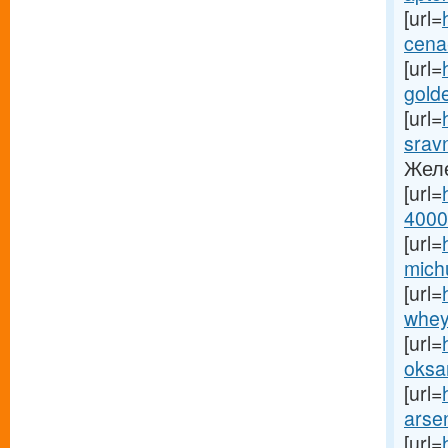
[url=
cena
[url=
gold
[url=
sravn
Желе
[url=
4000-
[url=
michu
[url=
whey
[url=
oksa
[url=
arse
[url=