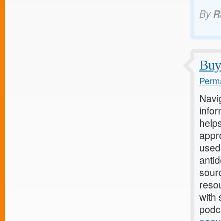
By
R
Buy 
Perma
Navi
infor
helps
appro
used 
antid
sour
reso
with 
podca