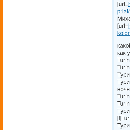
[url=
p1ai
Миха
[url=
kolo
како
как 
Turi
Turi
Тури
Тури
ночн
Turi
Turi
Тури
[i]Tu
Тури