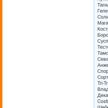
Таги
Геле
Соли
Мага
Кост
Боро
Сусп
Тест
Тамо
Сева
Анже
Спор
Сорт
Tri-
Влад
Дека
Cost
Шебе