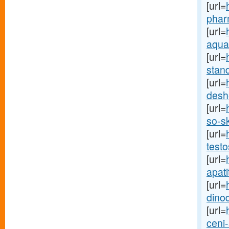
[url=
phar
[url=
aqua
[url=
stand
[url=
desh
[url=
so-sk
[url=
testo
[url=
apatit
[url=
dinod
[url=
ceni-