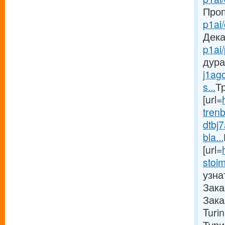
Проп
p1ai/
Дека
p1ai
дура
j1ag
s...
Т
[url=
trenb
dtbj
bla...
[url=
stoim
узна
Зака
Зака
Turi