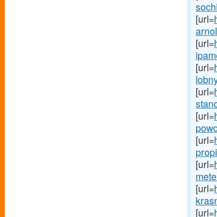
sochi
[url=
arnol
[url=
ipamo
[url=
lobny
[url=
stan
[url=
powd
[url=
propi
[url=
mete
[url=
krasn
[url=