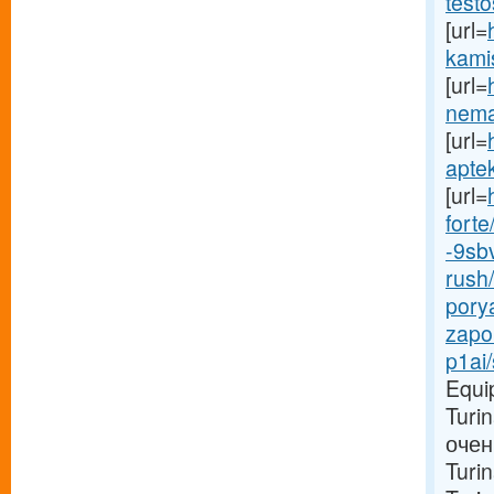
test
[url=
kamis
[url=
nema
[url=
aptek
[url=
forte
-9sb
rush/
pory
zapor
p1ai/
Equi
Turi
очен
Turi