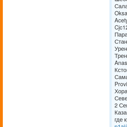
Сала
Oksa
Acet
Cjc1
Пара
Стан
Урен
Трен
Anas
Ксто
Сама
Prov
Хора
Севе
2 Се
Каза
где к
p1ai