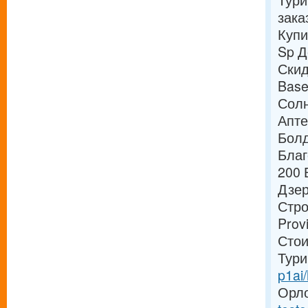
Тури
зака
Купи
Sp Д
Скид
Base
Солн
Апте
Болд
Благ
200 
Дзер
Стро
Prov
Стои
Тури
p1ai
Орлов