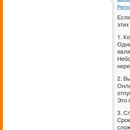
Perma
Если
этих
1. К
Одни
явля
Небо
нере
2. В
Онла
отпу
Это 
3. С
Срок
слож