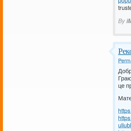
popu
trust
By
i
Рек
Perma
Добр
Граю
це п
Мате
http
http
uliub