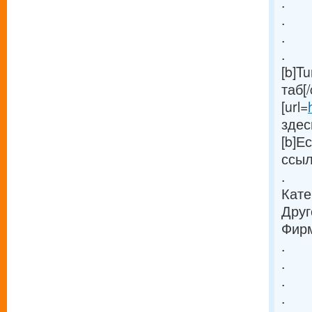
.
.
.
.
[b]T
таб[/
[url=
здес
[b]Е
ссыл
.
Кате
Друг
Фирм
.
.
.
.