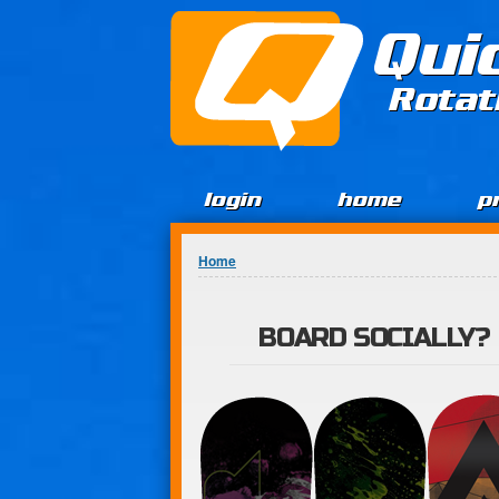
Jump to Content
Qui
Rotat
login
home
p
You are here
Home
BOARD SOCIALLY?