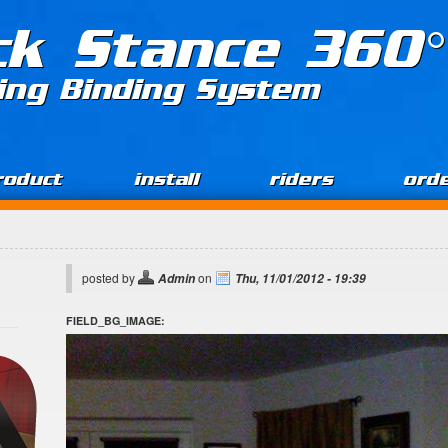
ck Stance 360°
ing Binding System
roduct
install
riders
ord
posted by
on
Admin
Thu, 11/01/2012 - 19:39
FIELD_BG_IMAGE: