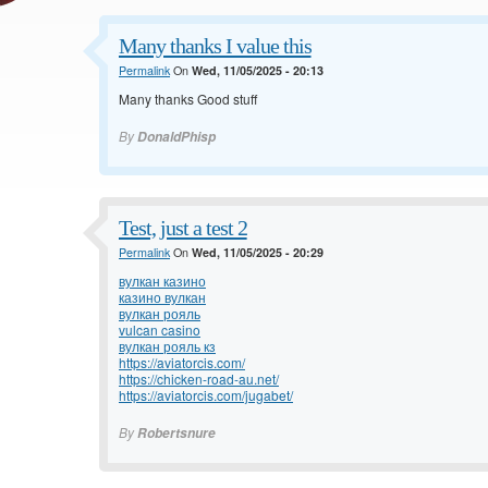
Many thanks I value this
Permalink
On
Wed, 11/05/2025 - 20:13
Many thanks Good stuff
By
DonaldPhisp
Test, just a test 2
Permalink
On
Wed, 11/05/2025 - 20:29
вулкан казино
казино вулкан
вулкан рояль
vulcan casino
вулкан рояль кз
https://aviatorcis.com/
https://chicken-road-au.net/
https://aviatorcis.com/jugabet/
By
Robertsnure