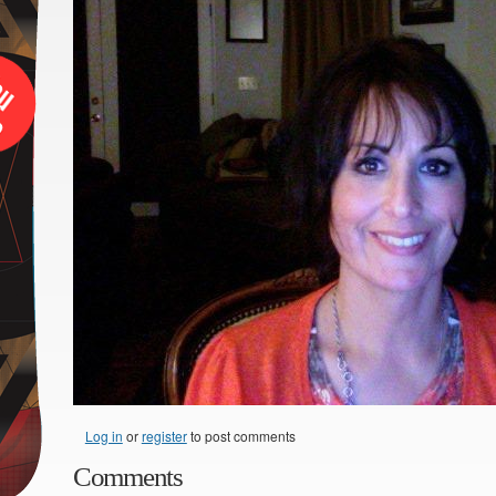
Log in
or
register
to post comments
Comments