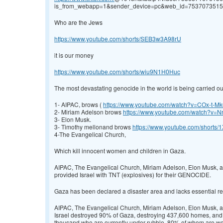
is_from_webapp=1&sender_device=pc&web_id=753707351
Who are the Jews
https://www.youtube.com/shorts/SEB3w3A98rU
it is our money
https://www.youtube.com/shorts/wiu9N1H0Huc
The most devastating genocide in the world is being carried out
1- AIPAC, brows (
https://www.youtube.com/watch?v=COx-t-M
2- Miriam Adelson brows
https://www.youtube.com/watch?v
3- Elon Musk.
3- Timothy mellonand brows
https://www.youtube.com/shorts
4-The Evangelical Church,
Which kill innocent women and children in Gaza.
AIPAC, The Evangelical Church, Miriam Adelson, Elon Musk, a
provided Israel with TNT (explosives) for their GENOCIDE.
Gaza has been declared a disaster area and lacks essential resou
AIPAC, The Evangelical Church, Miriam Adelson, Elon Musk, a
Israel destroyed 90% of Gaza, destroying 437,600 homes, and k
thousand who are currently under rubble, 80% of whom are w