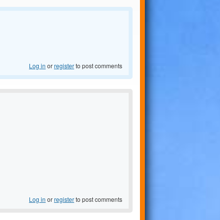
Log in
or
register
to post comments
Log in
or
register
to post comments