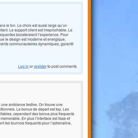
s le fun. Le choix est aussi large qu’un
citant. Le support client est irreprochable. Le
frequentes boosteraient l’experience. Pour
que le design est moderne et energique,
ments communautaires dynamiques, garantit
Log in
or
register
to post comments
t une ambiance festive. On trouve une
itionnels. Le bonus de depart est top. Les
s fiables, cependant des bonus plus frequents
 memorable. En plus l’interface est lisse et
nt les tournois frequents pour l’adrenaline,