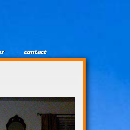
er
contact