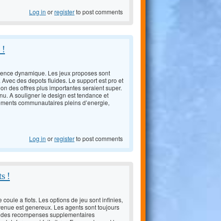
Log in
or
register
to post comments
 !
rience dynamique. Les jeux proposes sont
 Avec des depots fluides. Le support est pro et
ion des offres plus importantes seraient super.
u. A souligner le design est tendance et
nements communautaires pleins d’energie,
Log in
or
register
to post comments
s !
 coule a flots. Les options de jeu sont infinies,
venue est genereux. Les agents sont toujours
ns des recompenses supplementaires