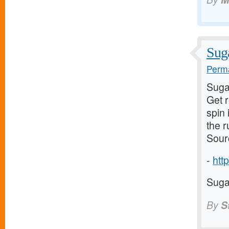
Suga
Perma
Suga
Get 
spin 
the 
Sour
-
http
Suga
By
S