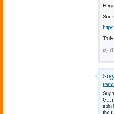
Regar
Sour
http
Truly
By
R
Suga
Perma
Suga
Get 
spin 
the 