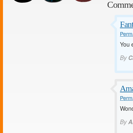
Comme
Fant
Perma
You e
By
C
Amaz
Perma
Wond
By
A