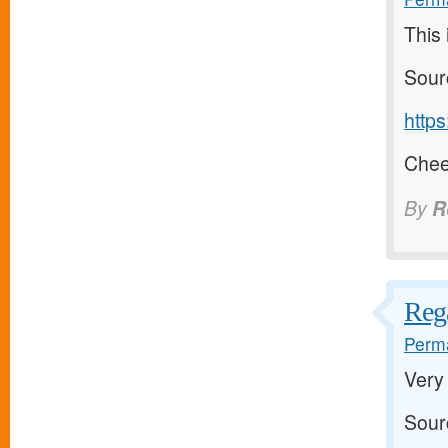
This 
Sour
http
Cheer
By
R
Reg
Perma
Very
Sour