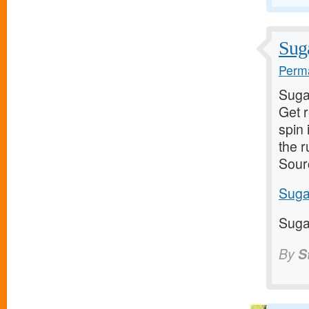
Suga
Perma
Suga
Get 
spin 
the 
Sour
Suga
Suga
By
S