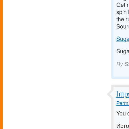
Get 
spin 
the 
Sour
Suga
Suga
By
S
http
Perma
You d
Исто