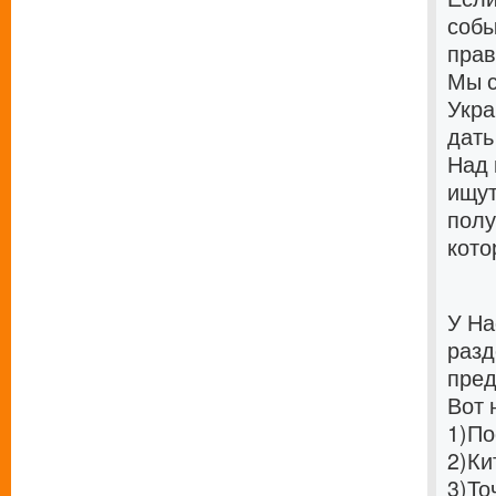
собы
прав
Мы с
Укра
дать
Над 
ищут
полу
кото
У На
разд
пред
Вот 
1)
По
2)
Ки
3)
То