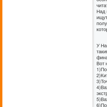
чита
Над 
ищут
полу
кото
У На
таки
фина
Вот 
1)
По
2)
Ки
3)
То
4)
Ва
экст
5)
Ва
6)
По