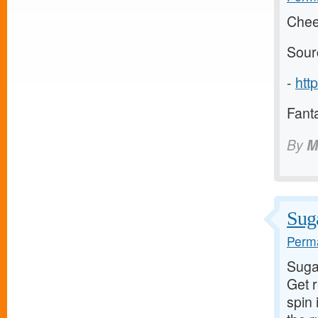
Chee
Sour
-
htt
Fanta
By
M
Suga
Perma
Suga
Get 
spin 