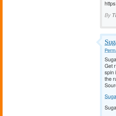
https
By
T
Suga
Perma
Suga
Get 
spin 
the 
Sour
Suga
Suga