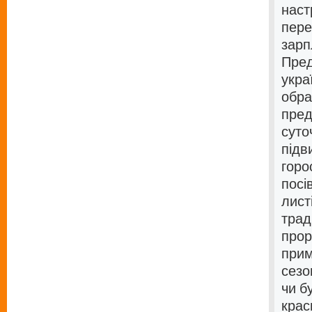
наст
пере
зарп
Пред
укра
обра
пред
суто
підв
горо
посі
лист
трад
прор
прим
сезо
чи б
крас