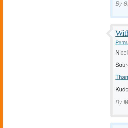
By
S
Wit
Perma
Nice
Sour
Than
Kud
By
M