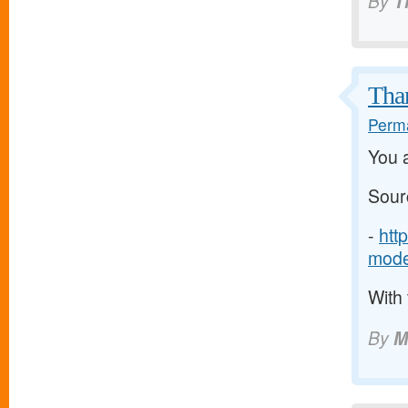
By
T
Tha
Perma
You a
Sour
-
htt
mode
With 
By
M