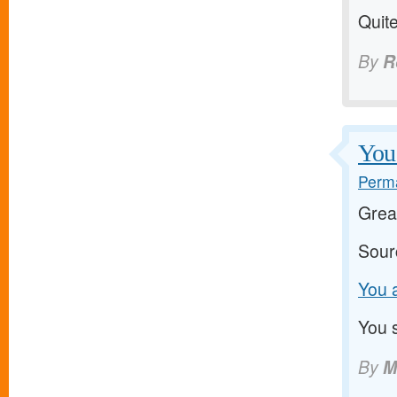
Quite
By
R
You 
Perma
Grea
Sour
You a
You s
By
M