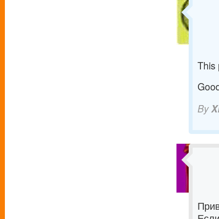
This
Good 
By
X
Прив
Если