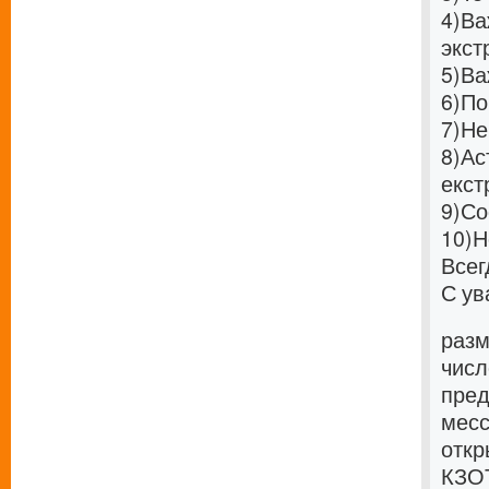
4)
Ва
экст
5)
Ва
6)
По
7)
Не
8)
Ас
екст
9)
Со
10)
Н
Всег
С ув
разм
числ
пред
месс
откр
КЗОТ