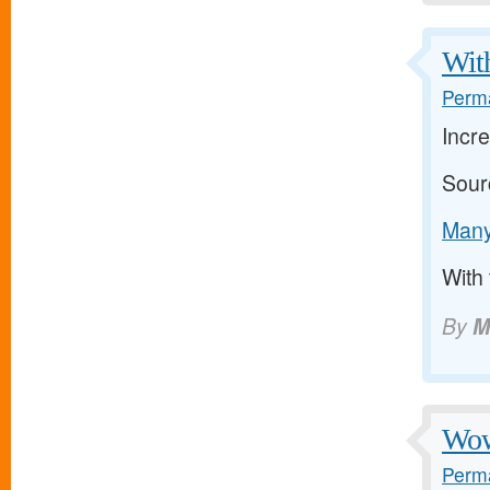
With
Perma
Incre
Sour
Many 
With 
By
M
Wow 
Perma