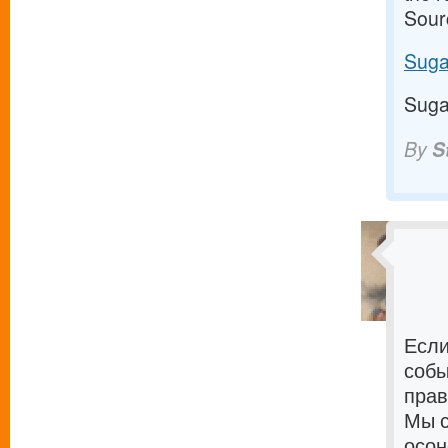
Sour
Suga
Suga
By
S
Если
собы
прав
Мы с
осон