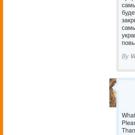
самы
буде
закр
самы
укра
повы
By
V
What
Pleas
Than