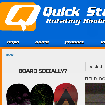
Jump to Content
Quick St
Rotating Bind
login
home
product
i
You are here
Home
posted 
BOARD SOCIALLY?
FIELD_B