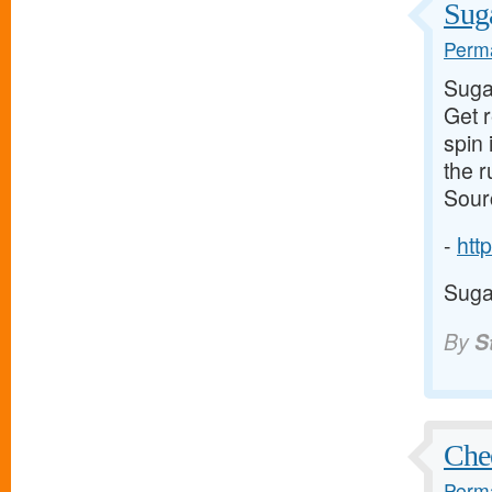
Suga
Perma
Suga
Get 
spin 
the 
Sour
-
http
Suga
By
S
Chee
Perma