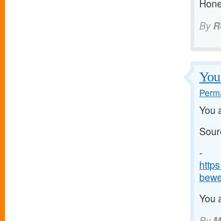
Hone
By
R
You 
Perma
You a
Sour
-
http
bewe
You a
By
M