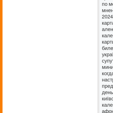
по м
мнен
2024
карт
ален
кале
карт
биле
укра
супу
мини
когд
наст
пред
день
київ
кале
афон