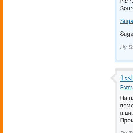
the 
Sour
Suga
Suga
By
S
1xs
Perma
На п
помо
шанс
Пром