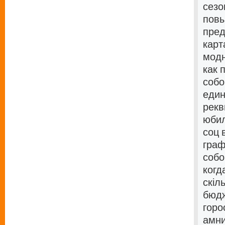
сезо
повы
пред
карт
модн
как 
собо
един
рекв
юбил
соц 
граф
собо
когд
скіл
бюдж
горо
амни