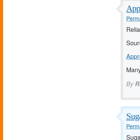
Appr
Perma
Relia
Sour
Appre
Many
By
R
Suga
Perma
Suga