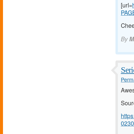
[url=
PAG
Chee
By
M
Seri
Perma
Awes
Sour
http
0230