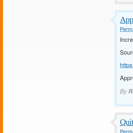
Appr
Perma
Incre
Sour
http
Appre
By
R
Quit
Perma