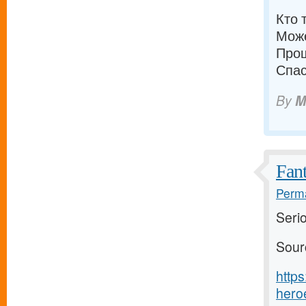
Кто 
Може
Прош
Спас
By
M
Fant
Perma
Serio
Sour
http
heroe