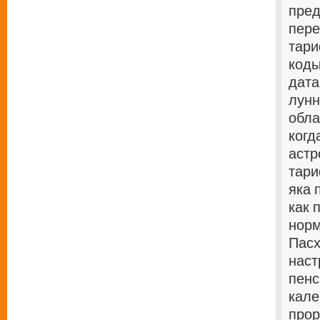
пред
пере
тари
коды
дата
лунн
обла
когд
астр
тари
яка 
как 
норм
Пас
наст
пенс
кале
прор