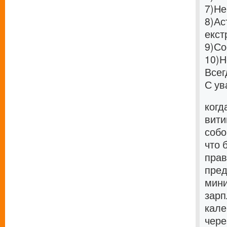
7)
Не
8)
Ас
екст
9)
Со
10)
Н
Всег
С ув
когд
вити
собо
что 
прав
пред
мини
зарп
кале
чере