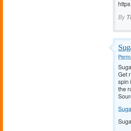
https
By
T
Suga
Perma
Suga
Get 
spin 
the 
Sour
Suga
Suga