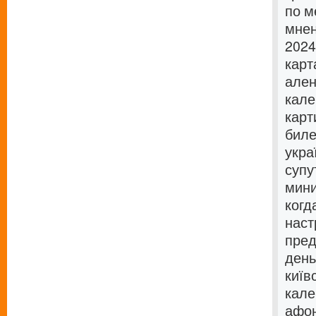
по м
мнен
2024
карт
ален
кале
карт
биле
укра
супу
мини
когд
наст
пред
день
київ
кале
афон