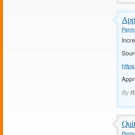
Appr
Perma
Incre
Sour
http
Appre
By
R
Quit
Perma