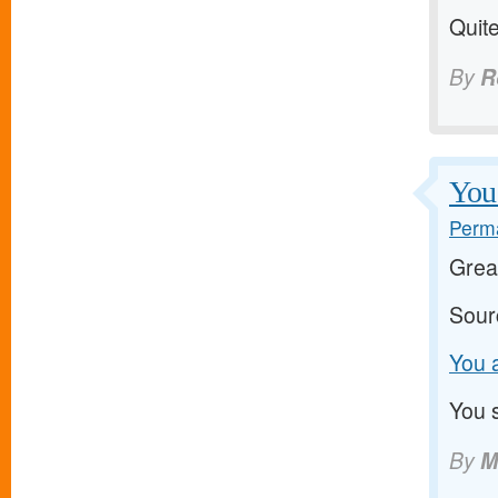
Quite
By
R
You 
Perma
Grea
Sour
You a
You s
By
M