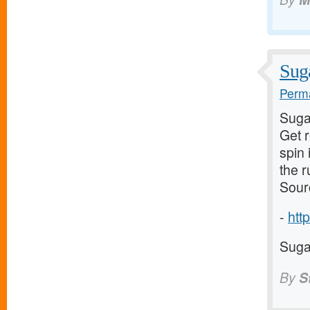
Suga
Perma
Suga
Get 
spin 
the 
Sour
-
http
Suga
By
S