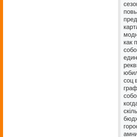
сезо
повы
пред
карт
модн
как 
собо
един
рекв
юбил
соц 
граф
собо
когд
скіл
бюдж
горо
амни