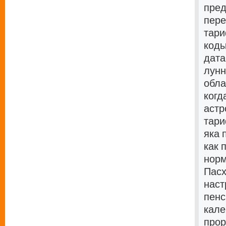
пред
пере
тари
коды
дата
лунн
обла
когд
астр
тари
яка 
как 
норм
Пас
наст
пенс
кале
прор