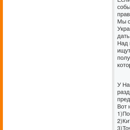
собы
прав
Мы с
Укра
дать
Над 
ищут
полу
кото
У На
разд
пред
Вот 
1)
По
2)
Ки
3)
То