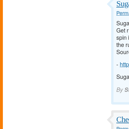
Suga
Perma
Suga
Get 
spin 
the 
Sour
-
http
Suga
By
S
Chee
Perma