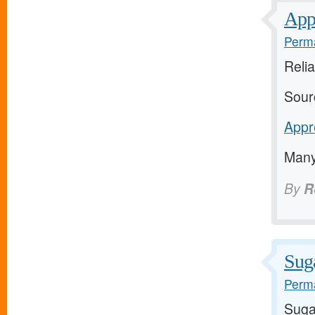
Appr
Perma
Relia
Sour
Appre
Many
By
R
Suga
Perma
Suga