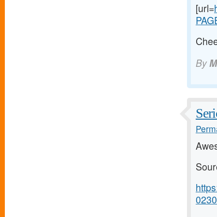
[url=
PAG
Chee
By
M
Seri
Perma
Awes
Sour
http
0230