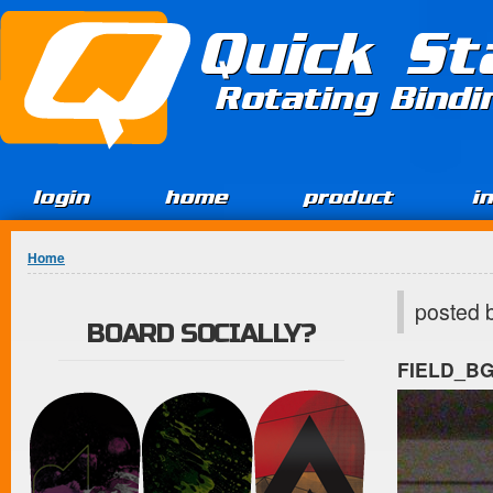
Jump to Content
Quick St
Rotating Bind
login
home
product
i
You are here
Home
posted 
BOARD SOCIALLY?
FIELD_B