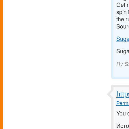
Get 
spin 
the 
Sour
Suga
Suga
By
S
http
Perma
You d
Исто