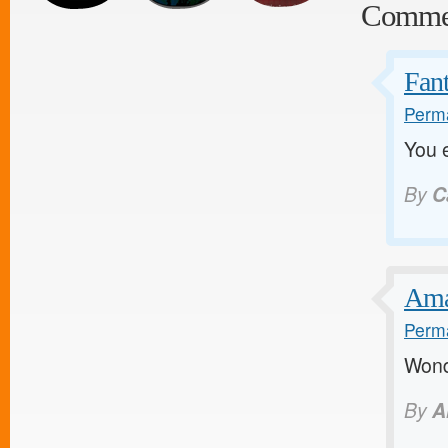
Comme
Fant
Perma
You e
By
C
Amaz
Perma
Wond
By
A