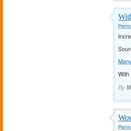
With
Perma
Incre
Sour
Many 
With 
By
M
Wow 
Perma