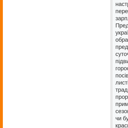
наст
пере
зарп
Пред
укра
обра
пред
суто
підв
горо
посі
лист
трад
прор
прим
сезо
чи б
крас