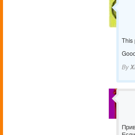
This
Good 
By
X
Прив
Если