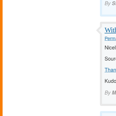
By
S
Wit
Perma
Nice
Sour
Than
Kud
By
M