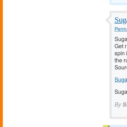
Suga
Perma
Suga
Get 
spin 
the 
Sour
Suga
Suga
By
S