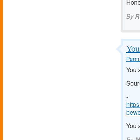
Hone
By
R
You 
Perma
You a
Sour
-
http
bewe
You a
By
M