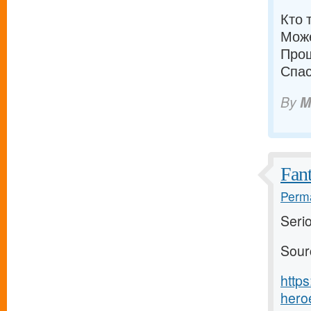
Кто 
Може
Прош
Спас
By
M
Fant
Perma
Serio
Sour
http
heroe