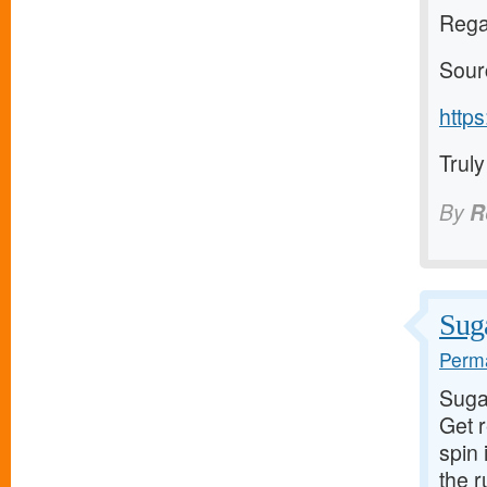
Regar
Sour
http
Truly
By
R
Suga
Perma
Suga
Get 
spin 
the 