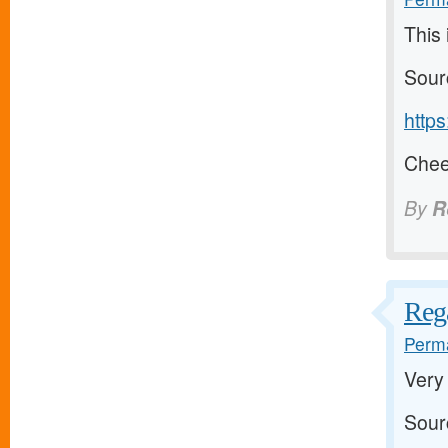
This 
Sour
http
Cheer
By
R
Reg
Perma
Very
Sour