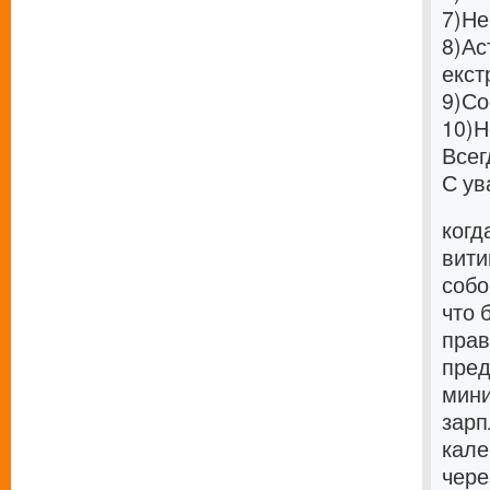
7)
Не
8)
Ас
екст
9)
Со
10)
Н
Всег
С ув
когд
вити
собо
что 
прав
пред
мини
зарп
кале
чере