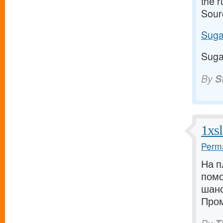
the 
Sour
Suga
Suga
By
S
1xs
Perma
На п
помо
шанс
Пром