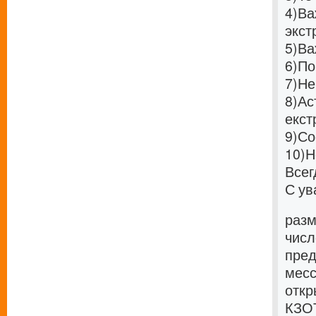
4)
Ва
экст
5)
Ва
6)
По
7)
Не
8)
Ас
екст
9)
Со
10)
Н
Всег
С ув
разм
числ
пред
месс
откр
КЗОТ