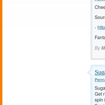
Chee
Sour
-
htt
Fanta
By
M
Suga
Perma
Suga
Get 
spin 