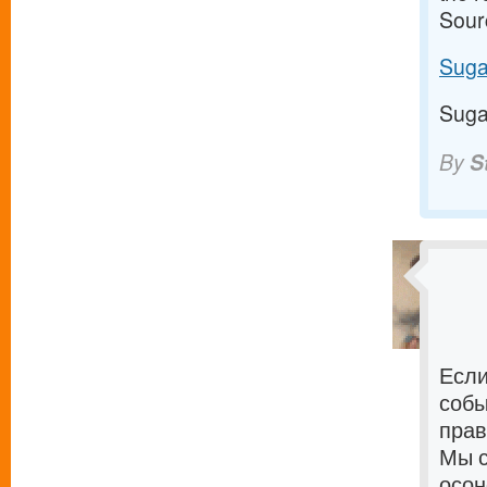
Sour
Suga
Suga
By
S
Если
собы
прав
Мы с
осон