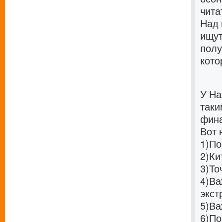
чита
Над 
ищут
полу
кото
У На
таки
фина
Вот 
1)
По
2)
Ки
3)
То
4)
Ва
экст
5)
Ва
6)
По