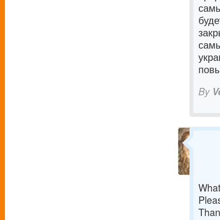
самы
буде
закр
самы
укра
повы
By
V
What
Pleas
Than