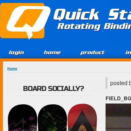
Jump to Content
Quick St
Rotating Bind
login
home
product
i
You are here
Home
posted 
BOARD SOCIALLY?
FIELD_B