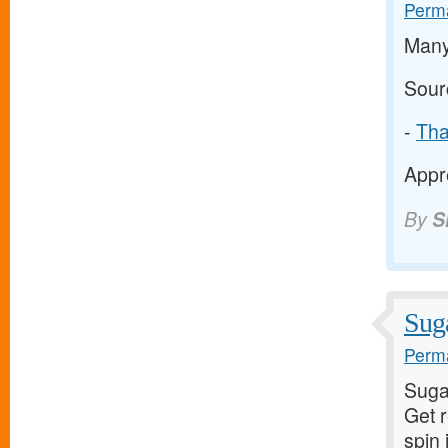
Perma
Many
Sour
-
Tha
Appre
By
S
Suga
Perma
Suga
Get 
spin 