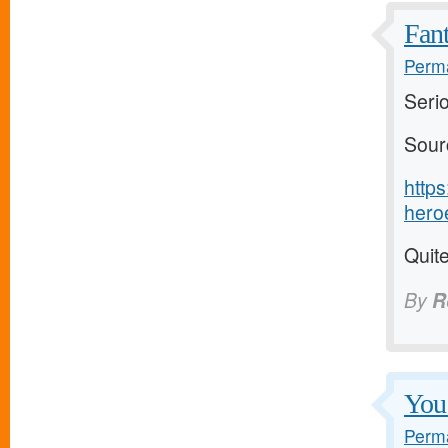
Fant
Perma
Serio
Sour
http
heroe
Quite
By
R
You 
Perma