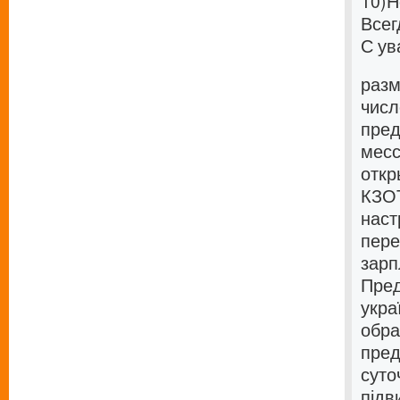
10)
Н
Всег
С ув
разм
числ
пред
месс
откр
КЗОТ
наст
пере
зарп
Пред
укра
обра
пред
суто
підв