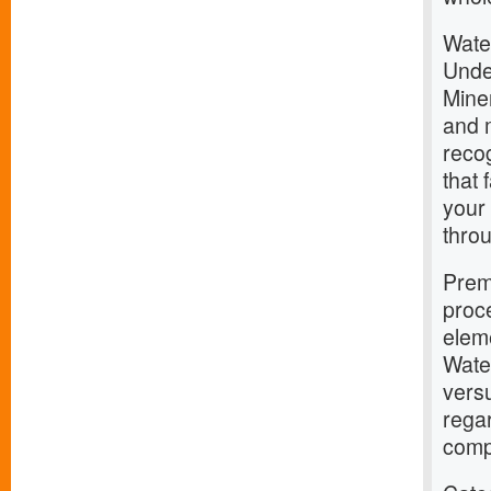
Wate
Unde
Miner
and 
reco
that 
your 
throu
Prem
proc
elem
Water
versu
regar
comp