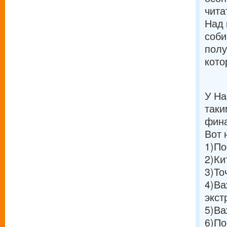
чита
Над 
соби
полу
кото
У На
таки
фина
Вот 
1)
По
2)
Ки
3)
То
4)
Ва
экст
5)
Ва
6)
По