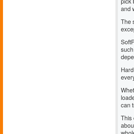
pick 
and 
The 
exce
SoftP
such 
depen
Hard
every
Wheth
loade
can t
This
about
whol