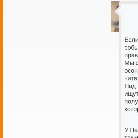
Если
собы
прав
Мы с
осон
чита
Над 
ищут
полу
кото
У На
таки