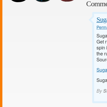
Comme
Suga
Perma
Suga
Get 
spin 
the 
Sour
Suga
Suga
By
S