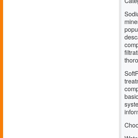
Cate
Sodi
miner
popu
desca
compo
filtr
thor
SoftP
treat
comp
basi
syst
infor
Choo