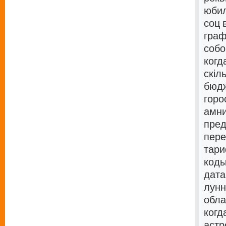
юбил
соц 
граф
собо
когд
скіл
бюдж
горо
амни
пред
пере
тари
коды
дата
лунн
обла
когд
астр