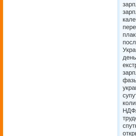
зарп
зарп
кале
пере
плак
посл
Укра
день
екст
зарп
фазы
укра
супу
коли
НДФЛ
труд
спут
откр