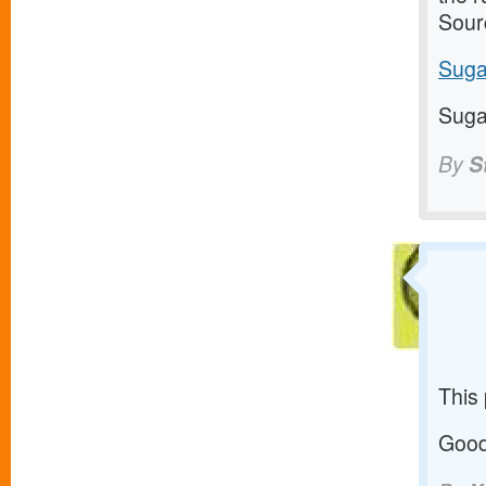
Sour
Suga
Suga
By
S
This
Good 