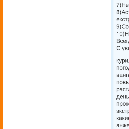
7)
Не
8)
Ас
екст
9)
Со
10)
Н
Всег
С ув
кури
пого
ванг
повы
раст
день
прож
экст
каки
анже