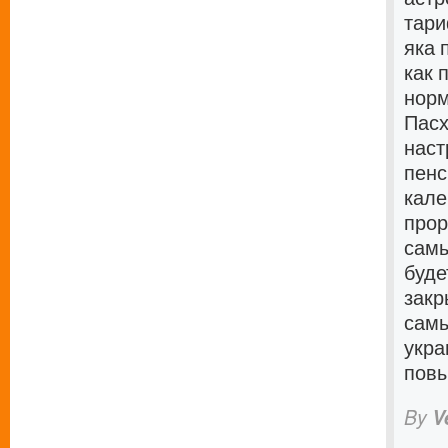
тари
яка 
как 
норм
Пас
наст
пенс
кале
прор
самы
буде
закр
самы
укра
повы
By
V