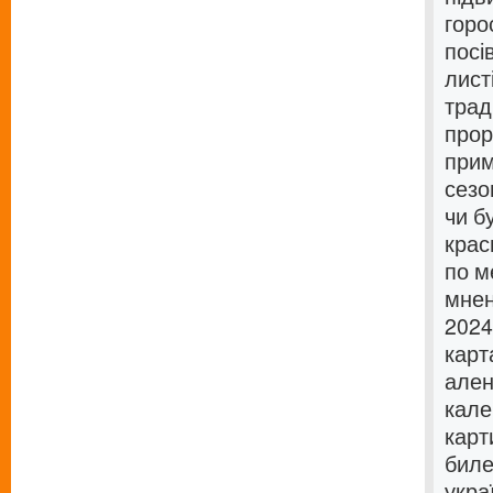
горо
посі
лист
трад
прор
прим
сезо
чи б
крас
по м
мнен
2024
карт
ален
кале
карт
биле
укра