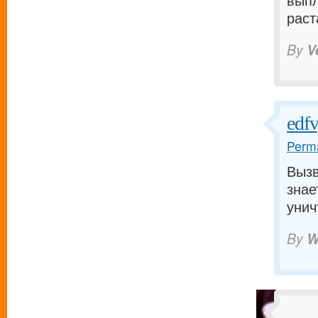
выпл
раст
By
V
edf
Perma
Вызв
знае
унич
By
W