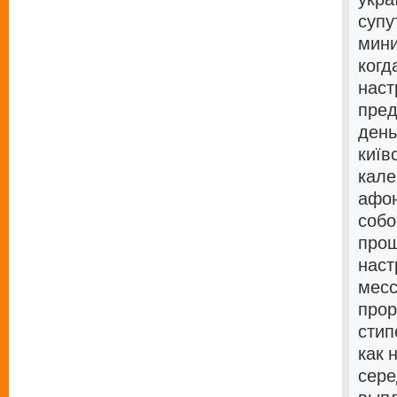
супу
мини
когд
наст
пред
день
київ
кале
афон
собо
прощ
наст
месс
прор
стип
как 
сере