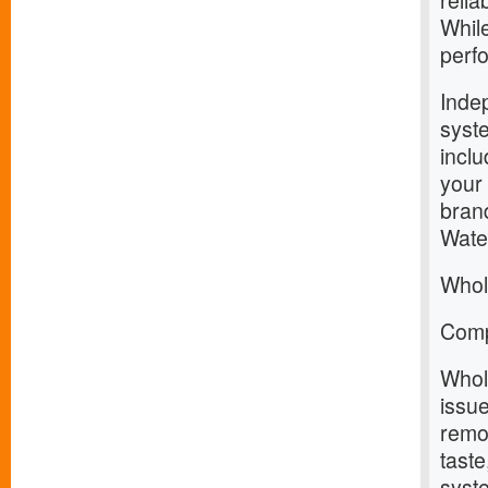
relia
Whil
perfo
Inde
syste
incl
your
brand
Water
Whol
Comp
Whole
issu
remov
taste
syst