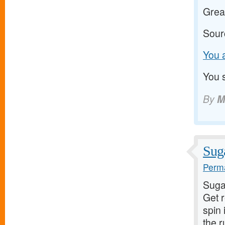
Grea
Sour
You a
You s
By
M
Suga
Perma
Suga
Get 
spin 
the 