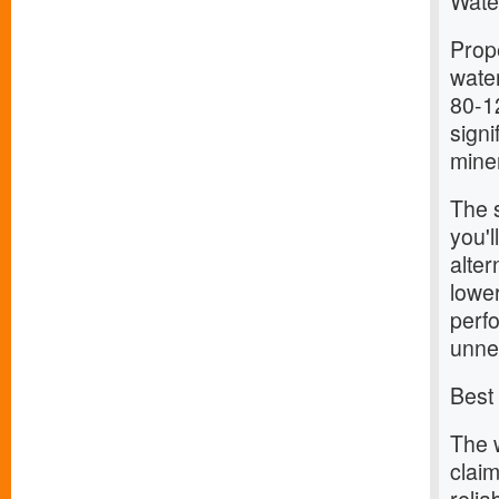
Wate
Prop
wate
80-12
signi
miner
The 
you'l
alter
lowe
perf
unne
Best
The 
claim