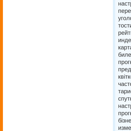
наст
пере
угол
тост
рейт
инде
карт
биле
прог
пред
квіт
част
тари
спут
наст
прог
бізн
изме