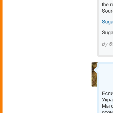
the 
Sour
Suga
Suga
By
S
Если
Укра
Мы с
осон