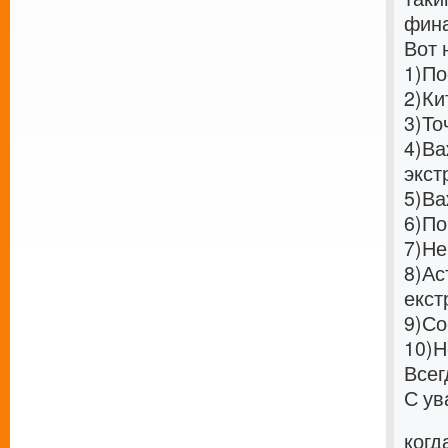
фина
Вот 
1)
По
2)
Ки
3)
То
4)
Ва
экст
5)
Ва
6)
По
7)
Не
8)
Ас
екст
9)
Со
10)
Н
Всег
С ув
когд