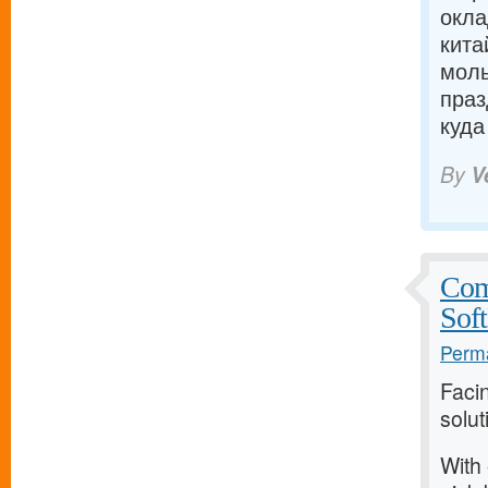
окла
кита
моль
праз
куда
By
V
Com
Sof
Perma
Faci
solu
With