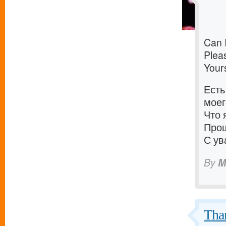
Can 
Plea
Yours
Есть
моег
Что 
Прош
С ув
By
M
Tha