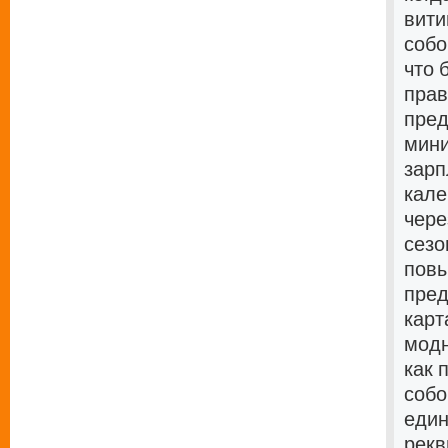
вити
собо
что 
прав
пред
мини
зарп
кале
чере
сезо
повы
пред
карт
модн
как 
собо
един
рекв