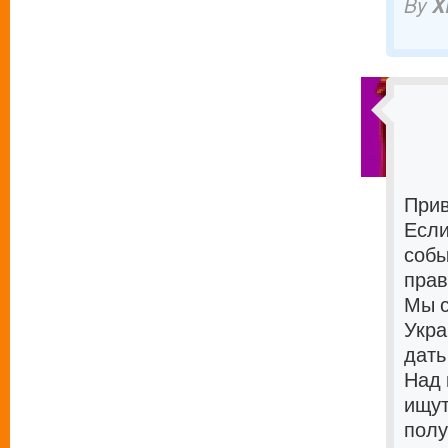
By
X
Прив
Если
собы
прав
Мы с
Укра
дать
Над 
ищут
полу