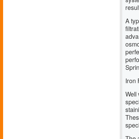
resul
A typ
filtr
advan
osmo
perfe
perf
Spri
Iron 
Well 
speci
stain
Thes
speci
The a