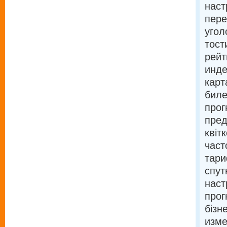
наст
пере
угол
тост
рейт
инде
карт
биле
прог
пред
квіт
част
тари
спут
наст
прог
бізн
изме