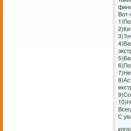
фина
Вот 
1)
По
2)
Ки
3)
То
4)
Ва
экст
5)
Ва
6)
По
7)
Не
8)
Ас
екст
9)
Со
10)
Н
Всег
С ув
когд