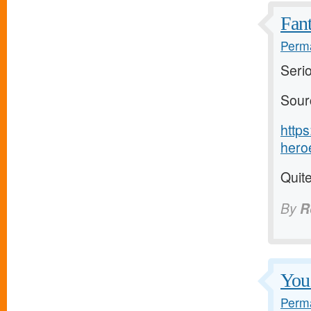
Fant
Perma
Serio
Sour
http
heroe
Quite
By
R
You 
Perma