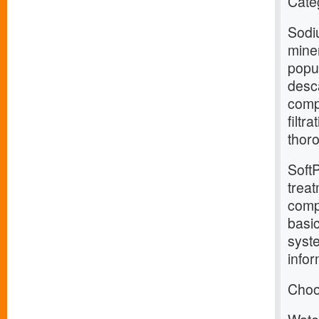
Cate
Sodi
miner
popu
desca
compo
filtr
thor
SoftP
treat
comp
basi
syst
infor
Choo