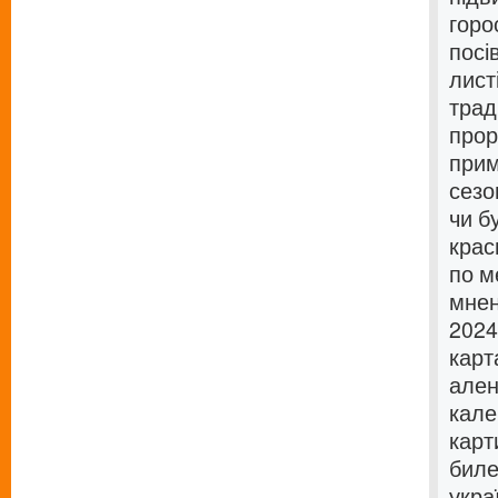
горо
посі
лист
трад
прор
прим
сезо
чи б
крас
по м
мнен
2024
карт
ален
кале
карт
биле
укра