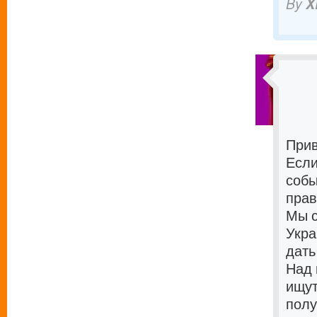
By
X
Прив
Если
собы
прав
Мы с
Укра
дать
Над 
ищут
полу