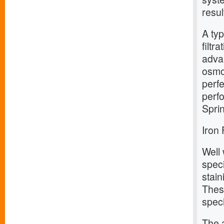
resul
A typ
filtr
advan
osmo
perfe
perf
Spri
Iron 
Well 
speci
stain
Thes
speci
The a