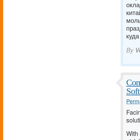
окла
кита
моль
праз
куда
By
V
Com
Sof
Perma
Faci
solu
With