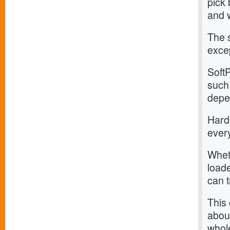
pick 
and 
The 
exce
SoftP
such 
depen
Hard
every
Wheth
loade
can t
This
about
whol