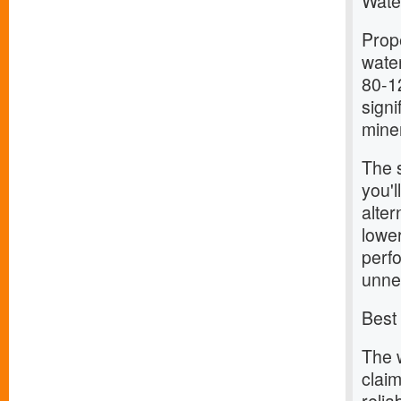
Wate
Prop
wate
80-12
signi
miner
The 
you'l
alter
lowe
perf
unne
Best
The 
claim