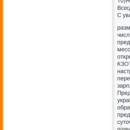
10)
Н
Всег
С ув
разм
числ
пред
месс
откр
КЗОТ
наст
пере
зарп
Пред
укра
обра
пред
суто
підв