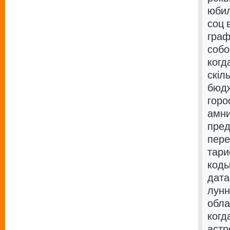
юбил
соц 
граф
собо
когд
скіл
бюдж
горо
амни
пред
пере
тари
коды
дата
лунн
обла
когд
астр