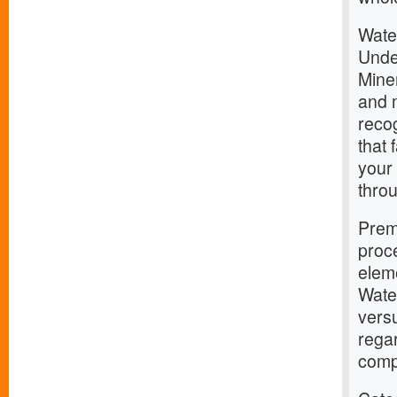
Wate
Unde
Miner
and 
reco
that 
your 
throu
Prem
proc
elem
Water
versu
regar
comp