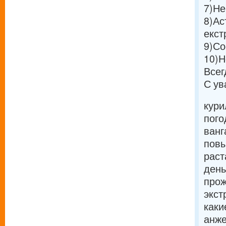
7)
Не
8)
Ас
екст
9)
Со
10)
Н
Всег
С ув
кури
пого
ванг
повы
раст
день
прож
экст
каки
анже