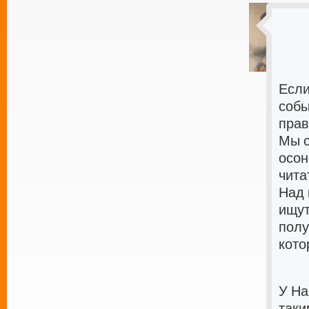
Если
собы
прав
Мы с
осон
чита
Над 
ищут
полу
кото
У На
таки