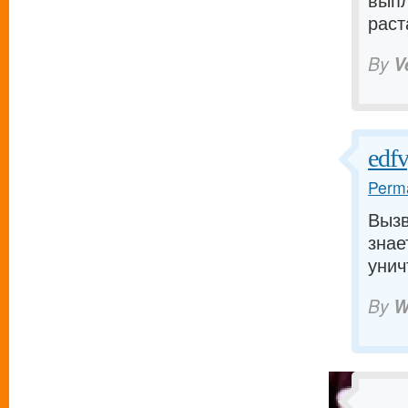
выпл
раст
By
V
edf
Perma
Вызв
знае
унич
By
W