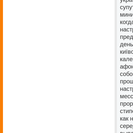
супу
мини
когд
наст
пред
день
київ
кале
афон
собо
прощ
наст
месс
прор
стип
как 
сере