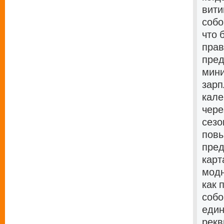
вити
собо
что 
прав
пред
мини
зарп
кале
чере
сезо
повы
пред
карт
модн
как 
собо
един
рекв