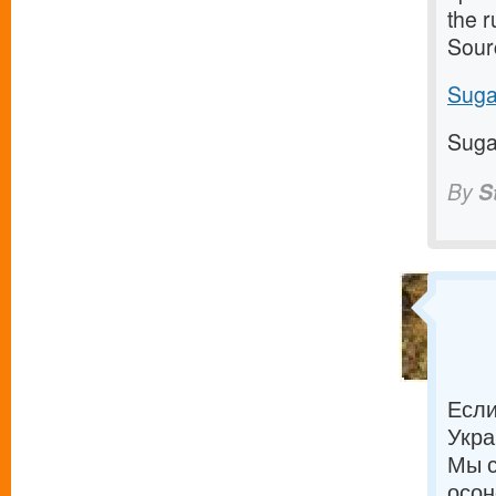
the 
Sour
Suga
Suga
By
S
Если
Укра
Мы с
осон