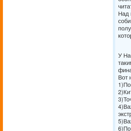
чита
Над 
соби
полу
кото
У На
таки
фина
Вот 
1)
По
2)
Ки
3)
То
4)
Ва
экст
5)
Ва
6)
По