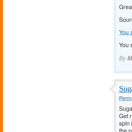
Grea
Sour
You a
You s
By
M
Suga
Perma
Suga
Get 
spin 
the 