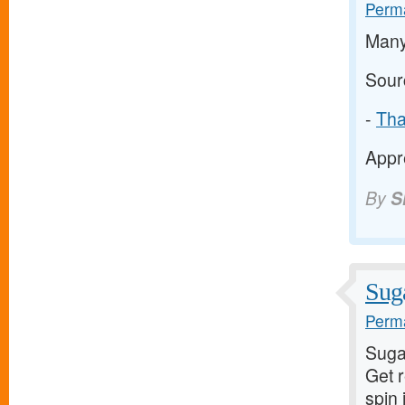
Perma
Many
Sour
-
Tha
Appre
By
S
Suga
Perma
Suga
Get 
spin 