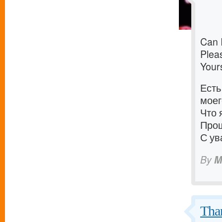
Can 
Plea
Yours
Есть
моег
Что 
Прош
С ув
By
M
Tha