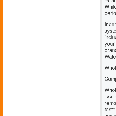
relia
Whil
perfo
Inde
syste
incl
your
brand
Water
Whol
Comp
Whole
issu
remov
taste
syst