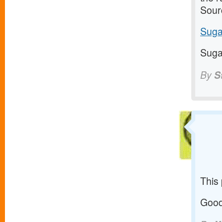
Sour
Suga
Suga
By
S
This
Good 