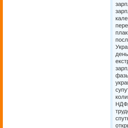
зарп
зарп
кале
пере
плак
посл
Укра
день
екст
зарп
фазы
укра
супу
коли
НДФЛ
труд
спут
откр