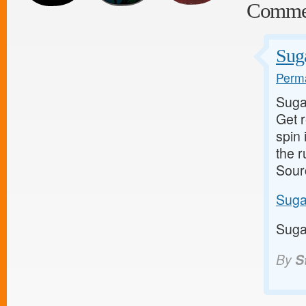
Comme
Suga
Perma
Suga
Get 
spin 
the 
Sour
Suga
Suga
By
S