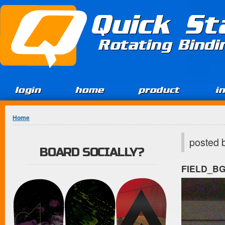
Jump to Content
Quick St
Rotating Bind
login
home
product
i
You are here
Home
posted 
BOARD SOCIALLY?
FIELD_B